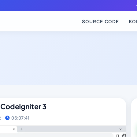
SOURCE CODE
KO
 CodeIgniter 3
2
06:07:41